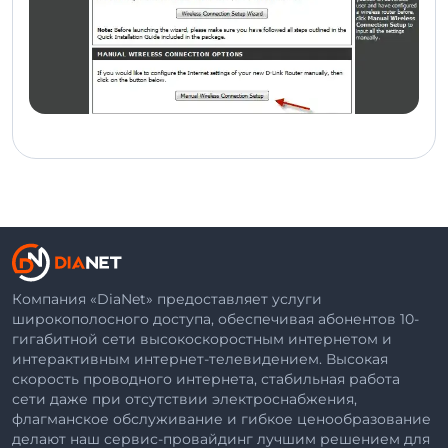
Компания «DiaNet» предоставляет услуги
широкополосного доступа, обеспечивая абонентов 10-
гигабитной сети высокоскоростным интернетом и
интерактивным интернет-телевидением. Высокая
скорость проводного интернета, стабильная работа
сети даже при отсутствии электроснабжения,
флагманское обслуживание и гибкое ценообразование
делают наш сервис-провайдинг лучшим решением для