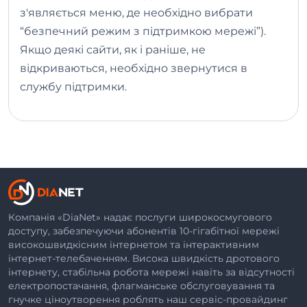
з'являється меню, де необхідно вибрати
“безпечний режим з підтримкою мережі”).
Якщо деякі сайти, як і раніше, не
відкриваються, необхідно звернутися в
службу підтримки.
Компанія «DiaNet» надає послуги широкосмугового
доступу, забезпечуючи абонентів 10-гігабітної мережі
високошвидкісним інтернетом та інтерактивним
інтернет-телебаченням. Висока швидкість дротового
інтернету, стабільна робота мережі навіть за відсутності
електропостачання, флагманське обслуговування та
гнучке ціноутворення роблять наш сервіс-провайдинг