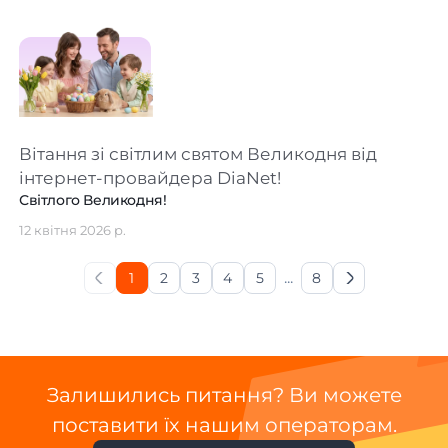
Вітання зі світлим святом Великодня від
інтернет-провайдера DiaNet!
Світлого Великодня!
12 квітня 2026 р.
...
1
2
3
4
5
8
Previous page
Next page
Залишились питання? Ви можете
поставити їх нашим операторам.