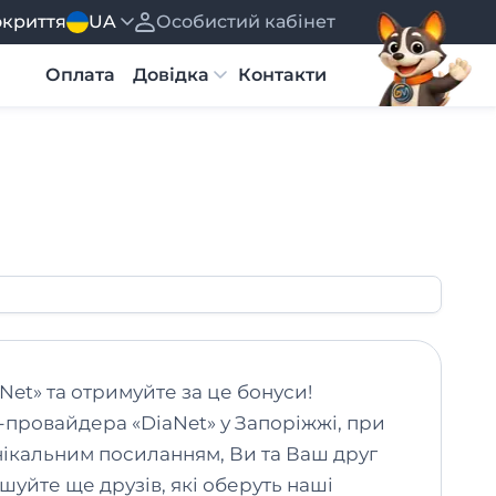
окриття
UA
Особистий кабінет
Українська
Русский
Оплата
Довідка
Контакти
ги
SpeedTest
Новини
Вакансії
Юридичні документи
et» та отримуйте за це бонуси!
-провайдера «DiaNet» у Запоріжжі, при
нікальним посиланням, Ви та Ваш друг
шуйте ще друзів, які оберуть наші