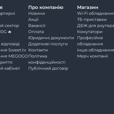
я
Про компанію
Магазин
артирні
Новини
Wi-Fi обладнанн
Акції
ТБ-приставки
й сектор
Вакансії
ДБЖ для роутер
10G 🔥
Оплата
Комутатори
Юридичні документи
Професійне
 відповіді
Додаткові послуги
обладнання
ння Sweet.tv
Контакти
Інше обладнанн
ення MEGOGO
Політика
Мерч компанії
криття
конфіденційності
й кабінет
Публічний договір