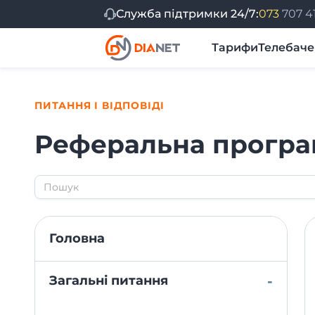
Служба підтримки 24/7:
073
707 4
Тарифи
Телебач
Мій DiaNet
Налаштування інтернету
ПИТАННЯ І ВІДПОВІДІ
Реферальна програ
Головна
Загальні питання
-