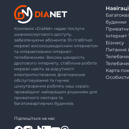
Навігаці
Багатокв
будинки
Компанія «DiaNet» надає послуги
Приватни
широкосмугового доступу,
Інтернет 
забезпечуючи абонентів 10-гігабітної
Бізнесу
мережі високошвидкісним інтернетом
Питання і
та інтерактивним інтернет-
Телебаче
телебаченням. Висока швидкість
дротового інтернету, стабільна робота
Телебач
мережі навіть за відсутності
Карта по
електропостачання, флагманське
Особисти
обслуговування та гнучке
ціноутворення роблять наш сервіс-
провайдинг найкращим рішенням для
приватного сектора та
багатоквартирних будинків.
Підпишіться на нас