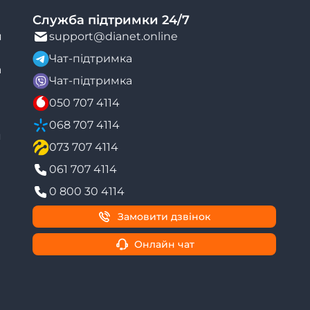
Служба підтримки 24/7
я
support@dianet.online
Чат-підтримка
а
Чат-підтримка
050 707 4114
068 707 4114
я
073 707 4114
061 707 4114
0 800 30 4114
Замовити дзвінок
Онлайн чат