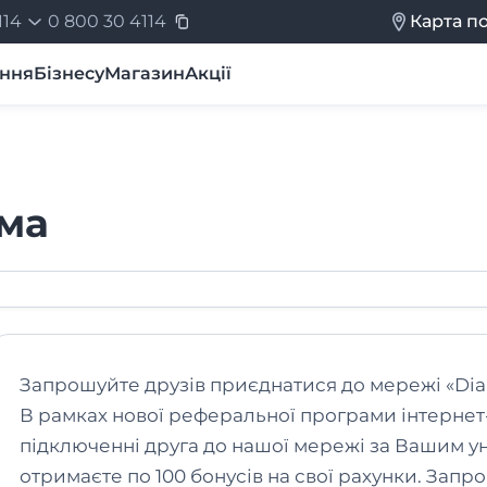
114
0
800 30 4114
Карта п
ення
Бізнесу
Магазин
Акції
Налаштування ТБ
Питання і відповіді
Додаткові послу
ма
Запрошуйте друзів приєднатися до мережі «DiaN
В рамках нової реферальної програми інтернет
підключенні друга до нашої мережі за Вашим у
отримаєте по 100 бонусів на свої рахунки. Запро