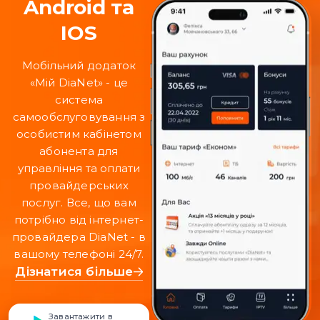
Android та
IOS
Мобільний додаток
«Мій DiaNet» - це
система
самообслуговування з
особистим кабінетом
абонента для
управління та оплати
провайдерських
послуг. Все, що вам
потрібно від інтернет-
провайдера DiaNet - в
вашому телефоні 24/7.
Дізнатися більше
Завантажити в