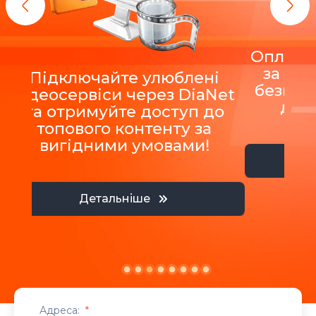
Оплатіт
за 12 
Підключайте улюблені
безкош
відеосервіси через DiaNet
до п
та отримуйте доступ до
топового контенту за
вигідними умовами!
Детальніше
Адреса:
*