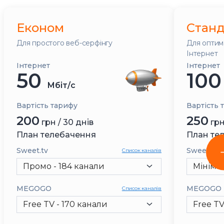
Економ
Станд
Для простого веб-серфінгу
Для оптим
Інтернет
Інтернет
Інтернет
50
10
Мбіт/с
Вартість тарифу
Вартість 
200
250
грн / 30 днів
грн
План телебачення
План те
Sweet.tv
Sweet.tv
Список каналів
Промо - 184 канали
MEGOGO
MEGOGO
Список каналів
Free TV - 170 канали
Free TV