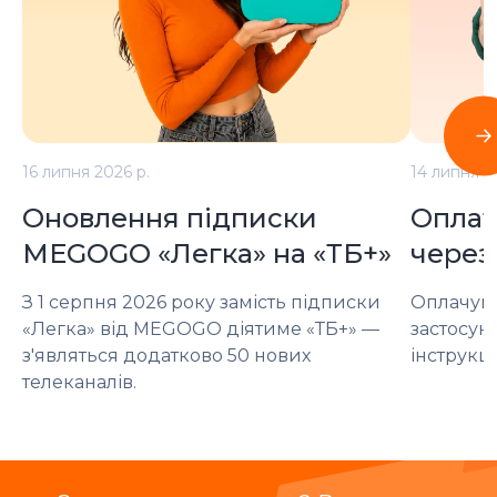
16 липня 2026 р.
14 липня 2
Оновлення підписки
Оплат
MEGOGO «Легка» на «ТБ+»
через
З 1 серпня 2026 року замість підписки
Оплачуйт
«Легка» від MEGOGO діятиме «ТБ+» —
застосун
з'являться додатково 50 нових
інструкці
телеканалів.