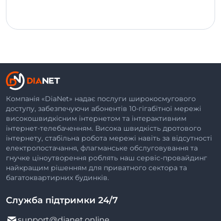
Компанія «DiaNet» надає послуги широкосмугового
доступу, забезпечуючи абонентів 10-гігабітної мережі
високошвидкісним інтернетом та інтерактивним
інтернет-телебаченням. Висока швидкість дротового
інтернету, стабільна робота мережі навіть за відсутності
електропостачання, флагманське обслуговування та
гнучке ціноутворення роблять наш сервіс-провайдинг
найкращим рішенням для приватного сектора та
багатоквартирних будинків.
Служба підтримки 24/7
support@dianet.online