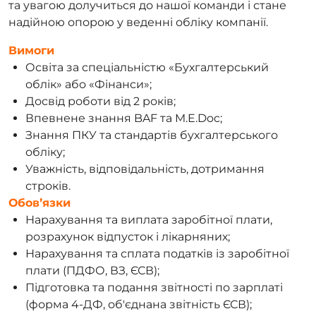
та увагою долучиться до нашої команди і стане
надійною опорою у веденні обліку компанії.
Вимоги
Освіта за спеціальністю «Бухгалтерський
облік» або «Фінанси»;
Досвід роботи від 2 років;
Впевнене знання BAF та M.E.Doc;
Знання ПКУ та стандартів бухгалтерського
обліку;
Уважність, відповідальність, дотримання
строків.
Обовʼязки
Нарахування та виплата заробітної плати,
розрахунок відпусток і лікарняних;
Нарахування та сплата податків із заробітної
плати (ПДФО, ВЗ, ЄСВ);
Підготовка та подання звітності по зарплаті
(форма 4-ДФ, об'єднана звітність ЄСВ);