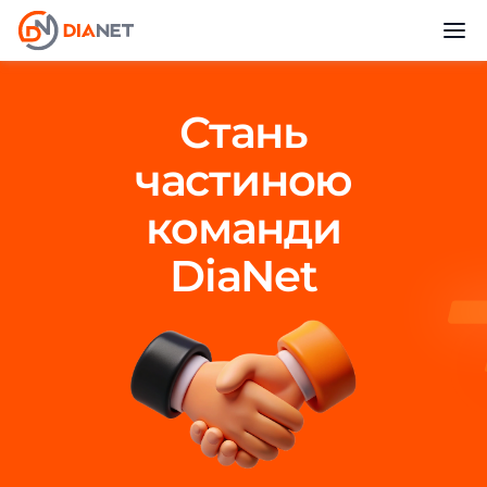
Стань
частиною
команди
DiaNet