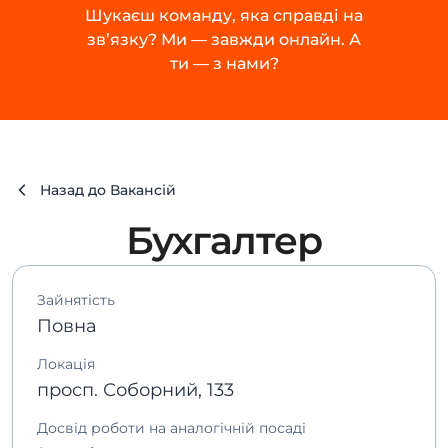
Шукаєш команду, яка справді на
зв’язку? Ми — завжди онлайн. А
ти — з нами?
Назад до Вакансій
Бухгалтер
Зайнятість
Повна
Локація
просп. Соборний, 133
Досвід роботи на аналогічній посаді