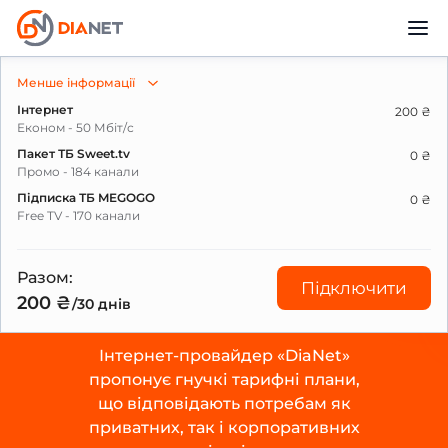
Менше інформації
Тарифи
Інтернет
200 ₴
Економ - 50 Мбіт/с
Пакет ТБ Sweet.tv
0 ₴
Промо - 184 канали
Підписка ТБ MEGOGO
0 ₴
Free TV - 170 канали
Разом:
Підключити
200 ₴
/30 днів
Інтернет-провайдер «DiaNet»
пропонує гнучкі тарифні плани,
що відповідають потребам як
приватних, так і корпоративних