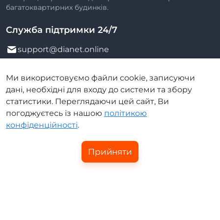
багатоквартирних будинків.
Служба підтримки 24/7
support@dianet.online
Чат-підтримка
Чат-підтримка
Ми використовуємо файли cookie, записуючи
дані, необхідні для входу до системи та збору
050 707 4114
068 707 4114
статистики. Переглядаючи цей сайт, Ви
погоджуєтесь із нашою
політикою
073 707 4114
061 707 4114
конфіденційності
.
0 800 30 4114
Прийняти
Замовити дзвінок
Онлайн чат