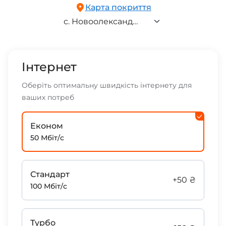
м. Запоріжжя
Карта покриття
с. Наталівка
с. Новоолександрівка
с. Новоолександрівка
Інтернет
Оберіть оптимальну швидкість інтернету для
ваших потреб
Економ
50 Мбіт/с
Стандарт
+50 ₴
100 Мбіт/с
Турбо