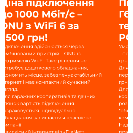
Підключення від 1
Гбіт/с за
технологією 10G
PON
Умова підключення для нових абонентів
– поповнення особового рахунку на 1800
грн
Для чинних абонентів DiaNet при
переході на 10G – поповнення на 1000
грн
Для дачних ділянок і гаражних
кооперативів – підключення
розраховується індивідуально.
*обладнання залишається власністю
компанії
Надшвидкісний інтернет від DiaNet
працює навіть без електроенергії —