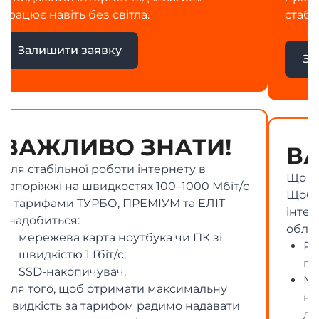
стабільність у будь-яких умовах.
Залишити заявку
ВАЖЛИВО ЗНАТИ!
Що потрібно для підключення 10G
Щоб повноцінно користуватися 10G-
інтернетом, вам знадобиться сучасне
обладнання:
Роутер із портами 2.5G / 5G / 10G та
підтримкою Wi-Fi 6 або Wi-Fi 7
Мережева карта в ПК або ноутбуці з
необхідною апаратною підтримкою
для роботи з багатогігабітними