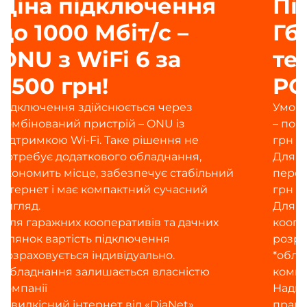
Підключення від 1
Гбіт/с за
технологією 10G
PON
Умова підключення для нових абонентів
– поповнення особового рахунку на 1800
грн
Для чинних абонентів DiaNet при
переході на 10G – поповнення на 1000
грн
Для дачних ділянок і гаражних
кооперативів – підключення
розраховується індивідуально.
*обладнання залишається власністю
компанії
Надшвидкісний інтернет від DiaNet
працює навіть без електроенергії —