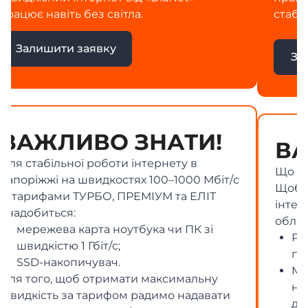
стабільність у будь-яких умовах.
Залишити заявку
ВАЖЛИВО ЗНАТИ!
Що потрібно для підключення 10G
Щоб повноцінно користуватися 10G-
інтернетом, вам знадобиться сучасне
обладнання:
Роутер із портами 2.5G / 5G / 10G та
підтримкою Wi-Fi 6 або Wi-Fi 7
Мережева карта в ПК або ноутбуці з
необхідною апаратною підтримкою
для роботи з багатогігабітними