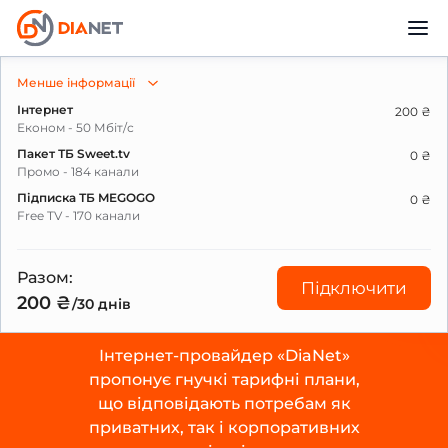
Менше інформації
Тарифи
Інтернет
200 ₴
Економ - 50 Мбіт/с
Пакет ТБ Sweet.tv
0 ₴
Промо - 184 канали
Підписка ТБ MEGOGO
0 ₴
Free TV - 170 канали
Разом:
Підключити
200 ₴
/30 днів
Інтернет-провайдер «DiaNet»
пропонує гнучкі тарифні плани,
що відповідають потребам як
приватних, так і корпоративних