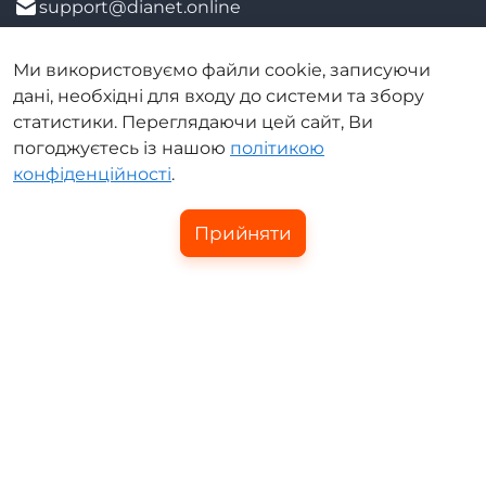
support@dianet.online
Чат-підтримка
Чат-підтримка
Ми використовуємо файли cookie, записуючи
дані, необхідні для входу до системи та збору
050 707 4114
068 707 4114
статистики. Переглядаючи цей сайт, Ви
погоджуєтесь із нашою
політикою
073 707 4114
061 707 4114
конфіденційності
.
0 800 30 4114
Прийняти
Замовити дзвінок
Онлайн чат