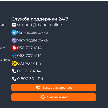
Служба поддержки 24/7
ние
support@dianet.online
Чат-поддержка
Чат-поддержка
ое
050 707 4114
068 707 4114
вание
073 707 4114
061 707 4114
0 800 30 4114
Заказать звонок
Онлайн чат