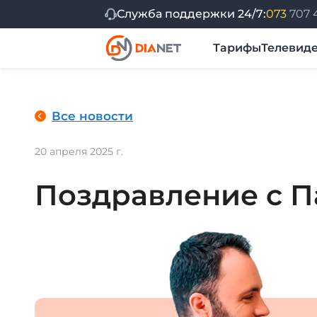
Служба поддержки 24/7:
073
707 
Тарифы
Телевид
Мой DiaNet
Настройки интернета
На
Все новости
20 апреля 2025 г.
Поздравление с П