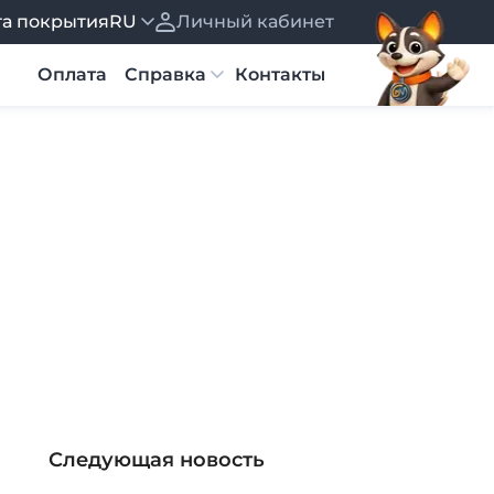
та покрытия
RU
Личный кабинет
Українська
Русский
Оплата
Справка
Контакты
и
SpeedTest
Новости
Вакансии
Юридические документ
Следующая новость