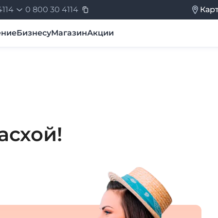
4114
0
800 30 4114
Кар
ение
Бизнесу
Магазин
Акции
стройки ТВ
Вопросы и ответы
Дополнительные услуг
асхой!