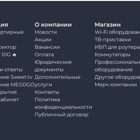
ция
О компании
Магазин
артирные
Новости
Wi-Fi оборудова
Акции
ТВ-приставки
сектор
Вакансии
ИБП для роутера
10G 🔥
Оплата
Коммутаторы
Юридические
Профессиональн
и ответы
документы
оборудование
ние Sweet.tv
Дополнительные
Другое оборудо
ение MEGOGO
услуги
Мерч компании
крытия
Контакты
абинет
Политика
конфиденциальности
Публичный договор