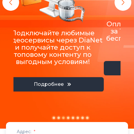
Оплатит
за 12 
Подключайте любимые
беспла
видеосервисы через DiaNet
и получайте доступ к
топовому контенту по
выгодным условиям!
Подробнее
Адрес:
*