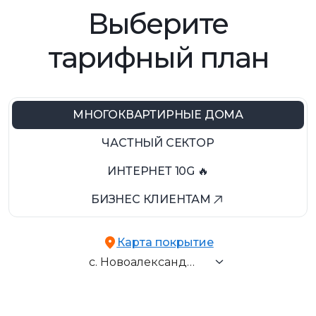
Выберите
тарифный план
МНОГОКВАРТИРНЫЕ ДОМА
ЧАСТНЫЙ СЕКТОР
ИНТЕРНЕТ 10G 🔥
БИЗНЕС КЛИЕНТАМ
г. Запорожье
Карта покрытие
с. Наталовка
с. Новоалександровка
с. Новоалександровка