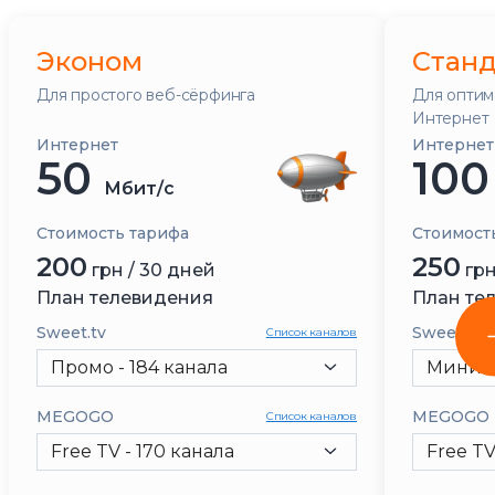
Эконом
Станд
Для простого веб-сёрфинга
Для оптим
Интернет
Интернет
Интернет
50
10
Мбит/с
Стоимость тарифа
Стоимост
200
250
грн / 30 дней
грн
План телевидения
План те
Sweet.tv
Sweet.tv
Список каналов
Промо - 184 канала
MEGOGO
MEGOGO
Список каналов
Free TV - 170 канала
Free TV