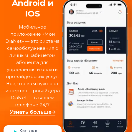
Android и
IOS
Мобильное
приложение «Мой
DiaNet» — это система
самообслуживания с
личным кабинетом
абонента для
управления и оплаты
провайдерских услуг.
Всё, что вам нужно от
интернет-провайдера
DiaNet — в вашем
телефоне 24/7.
Узнать больше
Скачать в