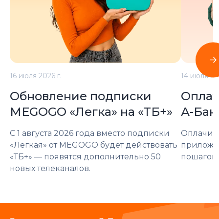
16 июля 2026 г.
14 июля 20
Обновление подписки
Оплат
MEGOGO «Легка» на «ТБ+»
А-Бан
С 1 августа 2026 года вместо подписки
Оплачива
«Легкая» от MEGOGO будет действовать
приложен
«ТБ+» — появятся дополнительно 50
пошагову
новых телеканалов.