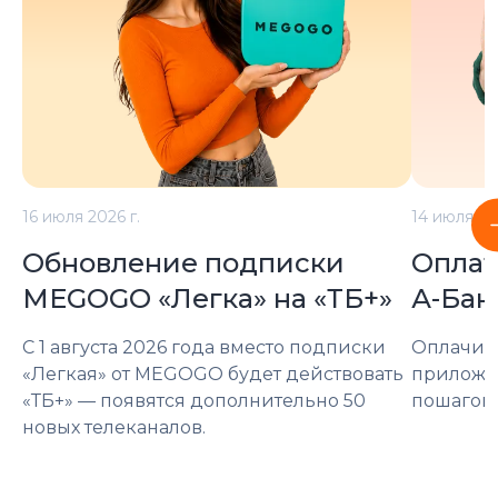
16 июля 2026 г.
14 июля 20
Обновление подписки
Оплат
MEGOGO «Легка» на «ТБ+»
А-Бан
С 1 августа 2026 года вместо подписки
Оплачива
«Легкая» от MEGOGO будет действовать
приложен
«ТБ+» — появятся дополнительно 50
пошагову
новых телеканалов.