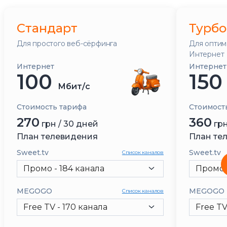
с. Новоеленовка
с. Лежино
Стандарт
Турбо
с. Григорьевка
Для простого веб-сёрфинга
с. Веселянка
Для оптим
Интернет
с. Ивано-Анновка
Интернет
Интернет
100
15
Мбит/с
Стоимость тарифа
Стоимост
270
360
грн / 30 дней
грн
План телевидения
План те
Sweet.tv
Sweet.tv
Список каналов
Промо - 184 канала
Промо 
MEGOGO
MEGOGO
Список каналов
Free TV - 170 канала
Free TV