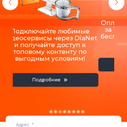
Оплатит
за 12 
Подключайте любимые
беспла
видеосервисы через DiaNet
и получайте доступ к
топовому контенту по
выгодным условиям!
Подробнее
Адрес:
*