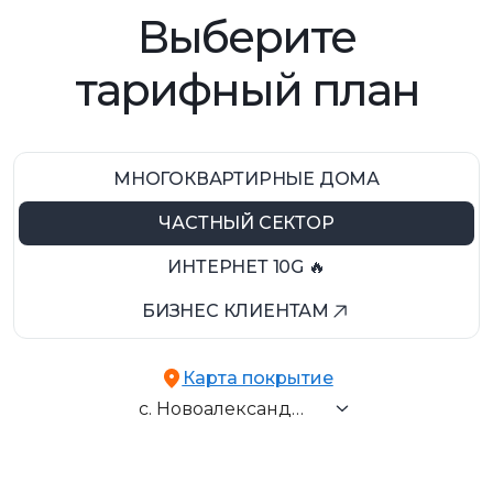
Выберите
тарифный план
МНОГОКВАРТИРНЫЕ ДОМА
ЧАСТНЫЙ СЕКТОР
ИНТЕРНЕТ 10G 🔥
БИЗНЕС КЛИЕНТАМ
г. Запорожье
Карта покрытие
пгт. Балабино
с. Новоалександровка
пгт. Кушугум
с. Наталовка
с. Новоалександровка