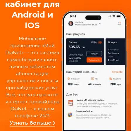
кабинет для
Android и
IOS
Мобильное
приложение «Мой
DiaNet» — это система
самообслуживания с
личным кабинетом
абонента для
управления и оплаты
провайдерских услуг.
Всё, что вам нужно от
интернет-провайдера
DiaNet — в вашем
телефоне 24/7.
Узнать больше