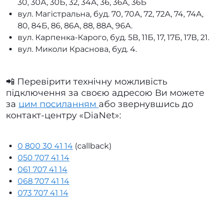
30, 30А, 30Б, 32, 34А, 36, 36А, 36Б
вул. Магістральна, буд. 70, 70А, 72, 72А, 74, 74А,
80, 84Б, 86, 86А, 88, 88А, 96А.
вул. Карпенка-Карого, буд. 5В, 11Б, 17, 17Б, 17В, 21.
вул. Миколи Краснова, буд. 4.
📲 Перевірити технічну можливість
підключення за своєю адресою Ви можете
за
цим посиланням
або звернувшись до
контакт-центру «DiaNet»:
0 800 30 41 14
(сallback)
050 707 41 14
061 707 41 14
068 707 41 14
073 707 41 14