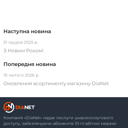
Наступна новина
31 грудня 2025 р.
З Новим Роком!
Попередня новина
19 лютого 2026 р.
Оновлення асортименту магазину DiaNet
Компанія «DiaNet» надає послуги широкосмугового
доступу, забезпечуючи абонентів 10-гігабітної мережі