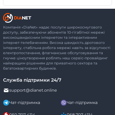
Компанія «DiaNet» надає послуги широкосмугового
доступу, забезпечуючи абонентів 10-гігабітної мережі
високошвидкісним інтернетом та інтерактивним
інтернет-телебаченням. Висока швидкість дротового
інтернету, стабільна робота мережі навіть за відсутності
електропостачання, флагманське обслуговування та
гнучке ціноутворення роблять наш сервіс-провайдинг
найкращим рішенням для приватного сектора та
багатоквартирних будинків.
Служба підтримки 24/7
support@dianet.online
Чат-підтримка
Чат-підтримка
050 707 4114
068 707 4114