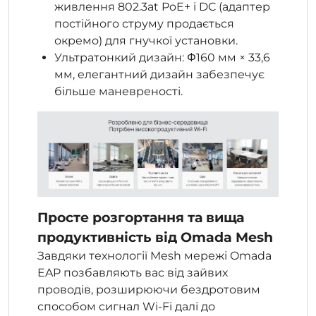
живлення 802.3at PoE+ і DC (адаптер
постійного струму продається
окремо) для гнучкої установки.
Ультратонкий дизайн: Φ160 мм × 33,6
мм, елегантний дизайн забезпечує
більше маневреності.
Просте розгортання та вища
продуктивність від Omada Mesh
Завдяки технології Mesh мережі Omada
EAP позбавляють вас від зайвих
проводів, розширюючи бездротовим
способом сигнал Wi-Fi далі до