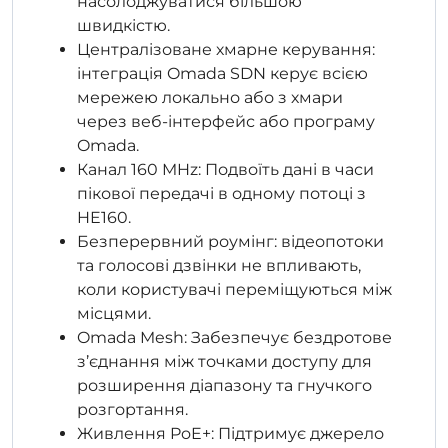
насолоджуватися більшою
швидкістю.
Централізоване хмарне керування:
інтеграція Omada SDN керує всією
мережею локально або з хмари
через веб-інтерфейс або програму
Omada.
Канал 160 MHz: Подвоїть дані в часи
пікової передачі в одному потоці з
HE160.
Безперервний роумінг: відеопотоки
та голосові дзвінки не впливають,
коли користувачі переміщуються між
місцями.
Omada Mesh: Забезпечує бездротове
з’єднання між точками доступу для
розширення діапазону та гнучкого
розгортання.
Живлення PoE+: Підтримує джерело