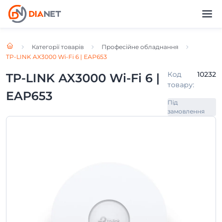
Головна
Категорії товарів
Професійне обладнання
TP-LINK AX3000 Wi-Fi 6 | EAP653
Код
10232
TP-LINK AX3000 Wi-Fi 6 |
товару:
EAP653
Під
замовлення