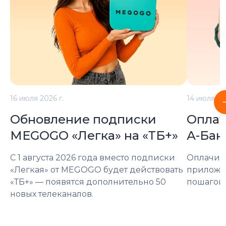
16 июля 2026 г.
14 июля 20
Обновление подписки
Оплат
MEGOGO «Легка» на «ТБ+»
А-Бан
С 1 августа 2026 года вместо подписки
Оплачива
«Легкая» от MEGOGO будет действовать
приложен
«ТБ+» — появятся дополнительно 50
пошагову
новых телеканалов.