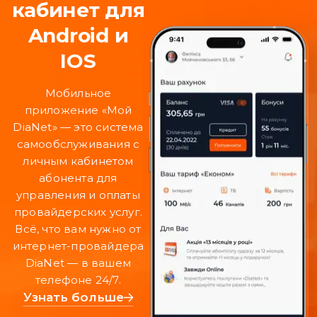
кабинет для
Android и
IOS
Мобильное
приложение «Мой
DiaNet» — это система
самообслуживания с
личным кабинетом
абонента для
управления и оплаты
провайдерских услуг.
Всё, что вам нужно от
интернет-провайдера
DiaNet — в вашем
телефоне 24/7.
Узнать больше