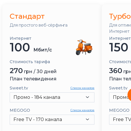
с. Новоеленовка
с. Лежино
Стандарт
Турбо
с. Григорьевка
Для простого веб-сёрфинга
с. Веселянка
Для оптим
Интернет
с. Ивано-Анновка
Интернет
Интернет
100
15
Мбит/с
Стоимость тарифа
Стоимост
270
360
грн / 30 дней
грн
План телевидения
План те
Sweet.tv
Sweet.tv
Список каналов
Промо - 184 канала
Промо 
MEGOGO
MEGOGO
Список каналов
Free TV - 170 канала
Free TV