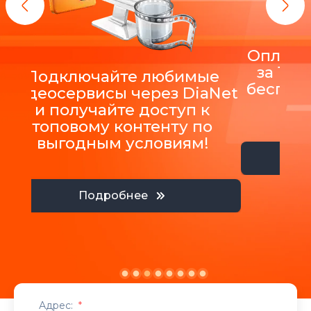
Оплатит
за 12 
Подключайте любимые
беспла
видеосервисы через DiaNet
и получайте доступ к
топовому контенту по
выгодным условиям!
Подробнее
Адрес:
*